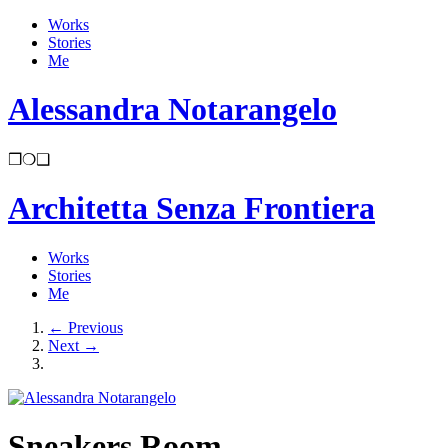
Works
Stories
Me
Alessandra Notarangelo
❒
❍
❑
Architetta Senza Frontiera
Works
Stories
Me
←
Previous
Next
→
Sneakers Room