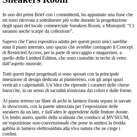
In uno dei primi Brief con i committenti, ho appuntato una frase che
mi sono ritrovata a sottolineare più volte durante la progettazione
degli spazi del locale commerciale Sneakers Room, a Monopoli: “Ci
saranno anche scarpe da collezione”.
Sapevo che l’area espositiva adatta per questi pezzi unici sarebbe
stata il piano interrato, uno spazio che avrebbe coniugato il Concept
di Restricted Access, per la parte di stoccaggio e magazzino, a
quello delle Limited Edition, che sono custodite in teche di vetro
dall’aspetto museale.
Tutti questi Input progettuali si sono sposati con la principale
intenzione di design dedicata al pianterreno, con gli ampi spazi
verticali e calpestabili. Un’idea che riprende i caratteri delle chiese
barocche, in un senso di sacralità ironizzata dai colori e dalle forme.
Al piano terreno un filare di archi in lamiera forata separa in navate
lo showroom, con la parete attrezzata per l’esposizione delle
sneakers da un lato, e dall’altro le appenderie dalle finiture dorate.
Un limbo aureo, quello della scalinata che conduce al MVSEUM,
un’esposizione non-convenzionale che pone in antitesi la fredda
gabbia in lamiera elettrosaldata alla viva natura che ne cinge i
confini.