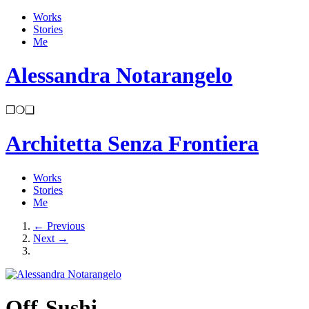
Works
Stories
Me
Alessandra Notarangelo
❒
❍
❑
Architetta Senza Frontiera
Works
Stories
Me
←
Previous
Next
→
Off-Sushi