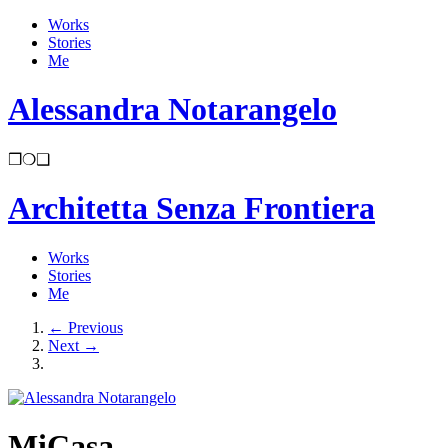
Works
Stories
Me
Alessandra Notarangelo
❒
❍
❑
Architetta Senza Frontiera
Works
Stories
Me
←
Previous
Next
→
MiCasa